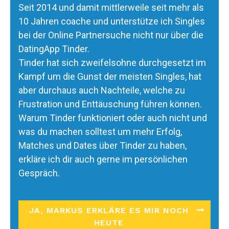
Seit 2014 und damit mittlerweile seit mehr als
10 Jahren coache und unterstütze ich Singles
bei der Online Partnersuche nicht nur über die
DatingApp Tinder.
Tinder hat sich zweifelsohne durchgesetzt im
Kampf um die Gunst der meisten Singles, hat
aber durchaus auch Nachteile, welche zu
Frustration und Enttäuschung führen können.
Warum Tinder funktioniert oder auch nicht und
was du machen solltest um mehr Erfolg,
Matches und Dates über Tinder zu haben,
erkläre ich dir auch gerne im persönlichen
Gespräch.
JA, MARKUS ERKLÄRE ES MIR NOCH
HEUTE