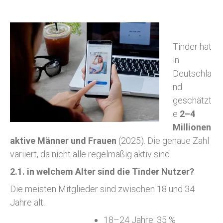
Tinder hat
in
Deutschla
nd
geschätzt
e
2–4
Millionen
aktive Männer und Frauen
(2025). Die genaue Zahl
variiert, da nicht alle regelmäßig aktiv sind.
2.1. in welchem Alter sind die Tinder Nutzer?
Die meisten Mitglieder sind zwischen 18 und 34
Jahre alt.
18–24 Jahre: 35 %