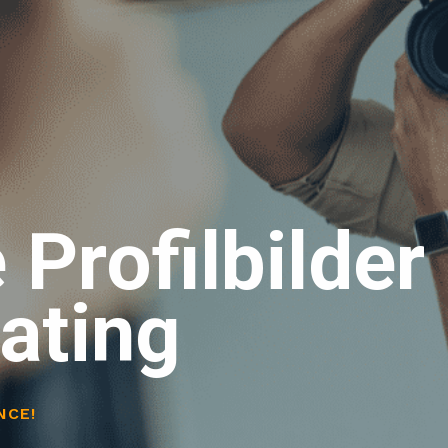
 Profilbilder
ating
NCE!