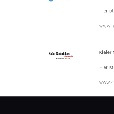
Hier is
www.h
Kieler
Hier is
www.ki