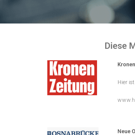
Diese M
Kronen
Hier is
www.h
Neue O